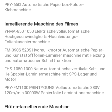
PRY-650I Automatische Papierbox-Folder-
QUALITÄTSKONTROLLE
Klebmaschine
lamellierende Maschine des Filmes
TRETEN
YFMA-850 1050 Elektrische vollautomatische
SIE
Hochgeschwindigkeits-Hochleistungs-
Folienkaschiermaschine
MIT
FM-390S 520S Hydraulikmotor Automatische Papier-
UNS
und Kunststofffolien-Laminier maschine mit Heizung
IN
und automatischer Schnittfunktion
VERBINDUNG
FHS-1050 1300 Neue automatische vertikale Kalt- und
Heißpapier-Laminiermaschine mit SPS-Lager und
Motor
FORDERN
PRY-FM1100 PRINTYOUNG Vollautomatische 380V
SIE EIN
120m/min 30000W Papierfolie Laminationsmaschine
ZITAT
Flöten-lamellierende Maschine