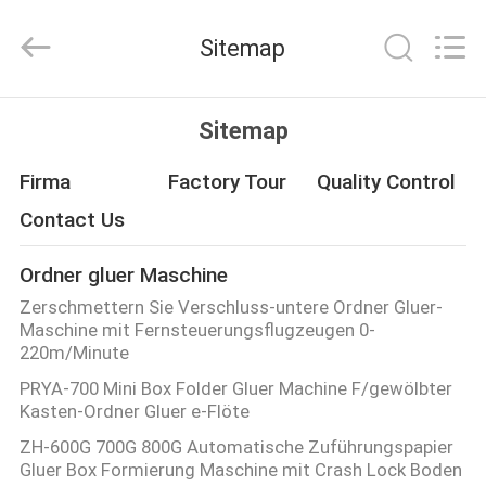
Shanghai
Printyoung
International
Sitemap
Industry
Co.,Ltd.
All
Rights
Reserved.
HAUS
Sitemap
PRODUKTE
Firma
Factory Tour
Quality Control
Contact Us
VIDEOS
Ordner gluer Maschine
Zerschmettern Sie Verschluss-untere Ordner Gluer-
ÜBER
Maschine mit Fernsteuerungsflugzeugen 0-
UNS
220m/Minute
PRYA-700 Mini Box Folder Gluer Machine F/gewölbter
Kasten-Ordner Gluer e-Flöte
FABRIK-
ZH-600G 700G 800G Automatische Zuführungspapier
AUSFLUG
Gluer Box Formierung Maschine mit Crash Lock Boden