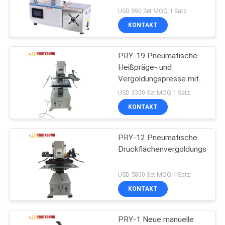
Bandmaschine für
SITEMAP
USD 590 Set MOQ:1 Satz
Kartonverpackungen mit
KONTAKT
langer Lebensdauer
71
PRIVACY
Paper Bag Making
PRY-19 Pneumatische
POLICY
Heißpräge- und
Machine
Vergoldungspresse mit
steigendem Druck
USD 3300 Set MOQ:1 Satz
KONTAKT
PRY-12 Pneumatische
65
Druckflächenvergoldungspres
automatische
USD 5800 Set MOQ:1 Satz
Schneidemaschine
KONTAKT
PRY-1 Neue manuelle