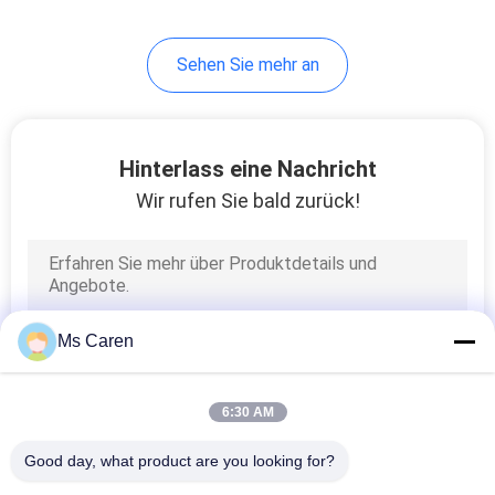
34
Sehen Sie mehr an
Offset-
Druckmaschine
Hinterlass eine Nachricht
Wir rufen Sie bald zurück!
41
Flexo-
Ms Caren
Druckmaschine
6:30 AM
Good day, what product are you looking for?