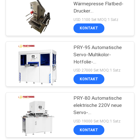
Wärmepresse Flatbed-
Drucker
39
Warmstempelmaschine
USD 1100 Set MOQ:1 Satz
UV
KONTAKT
Beschichtungsmaschine
PRY-95 Automatische
Servo-Multikolor-
Hotfolie-
Stemplermaschine für
USD 27000 Set MOQ:1 Satz
Papier mit Motor
KONTAKT
50
Buchbindungs-
PRY-80 Automatische
elektrische 220V neue
Maschine
Servo-
Heißfolienprägemaschine
USD 19000 Set MOQ:1 Satz
KONTAKT