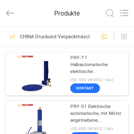
Shanghai
Printyoung
International
Produkte
Industry
Co.,Ltd.
All
Rights
Reserved.
HAUS
89
CHINA Druckund Verpackmaschinen
Ordner gluer
PRODUKTE
Maschine
PRY-T1
Halbautomatische
VIDEOS
elektrische
Palettenverpackungsmaschin
USD 1800 Set MOQ:1 Satz
für Lebensmittel und
ÜBER
KONTAKT
Getränke mit PLC-
103
UNS
Steuerung
lamellierende
PRY-S1 Elektrische
automatische, mit Motor
FABRIK-
Maschine des
angetriebene,
AUSFLUG
selbstfahrende Stretch-
USD 4000 Set MOQ:1 Satz
Filmes