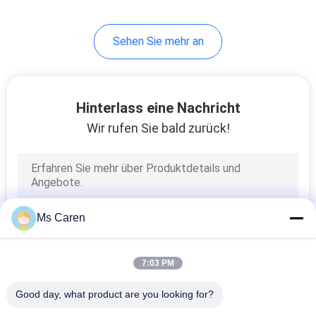
34
Sehen Sie mehr an
Offset-
Druckmaschine
Hinterlass eine Nachricht
Wir rufen Sie bald zurück!
41
Flexo-
Ms Caren
Druckmaschine
7:03 PM
Good day, what product are you looking for?