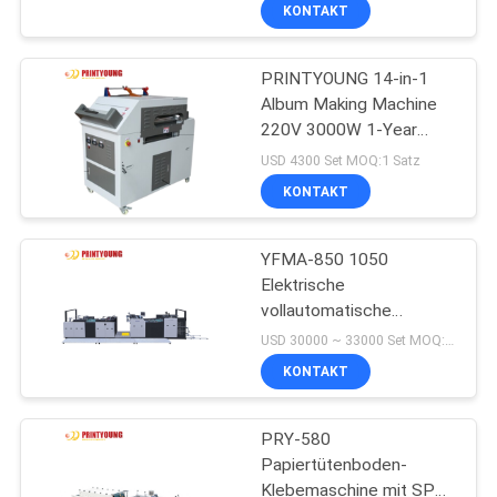
KONTAKT
QUALITÄTSKONTROLLE
PRINTYOUNG 14-in-1
53
Album Making Machine
TRETEN
220V 3000W 1-Year
Flöten-lamellierende
SIE
Warranty
USD 4300 Set MOQ:1 Satz
Maschine
MIT
KONTAKT
UNS
YFMA-850 1050
IN
Elektrische
VERBINDUNG
vollautomatische
114
Hochgeschwindigkeits-
USD 30000 ~ 33000 Set MOQ:1 Satz
Hochleistungs-
stempelschneidene
FORDERN
KONTAKT
Folienkaschiermaschine
SIE EIN
Papiermaschine
PRY-580
ZITAT
Papiertütenboden-
Klebemaschine mit SPS