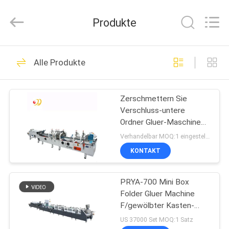
Shanghai
Printyoung
International
Produkte
Industry
Co.,Ltd.
All
Rights
Reserved.
HAUS
89
Alle Produkte
Ordner gluer
PRODUKTE
Maschine
Zerschmettern Sie
Verschluss-untere
VIDEOS
Ordner Gluer-Maschine
mit
Verhandelbar MOQ:1 eingestellt/Sätze
Fernsteuerungsflugzeugen
ÜBER
KONTAKT
0-220m/Minute
104
UNS
lamellierende
PRYA-700 Mini Box
Folder Gluer Machine
FABRIK-
Maschine des
F/gewölbter Kasten-
AUSFLUG
Ordner Gluer e-Flöte
US 37000 Set MOQ:1 Satz
Filmes