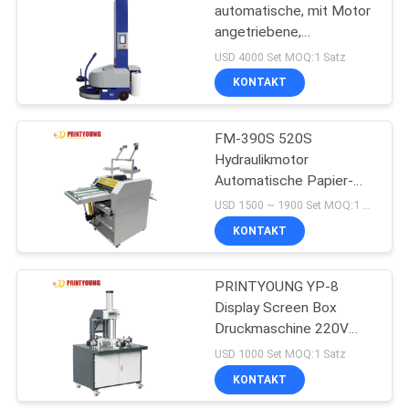
automatische, mit Motor
angetriebene,
39
selbstfahrende Stretch-
USD 4000 Set MOQ:1 Satz
Walling-Maschine für
UV
KONTAKT
Lebensmittel und
Beschichtungsmaschine
Getränke
FM-390S 520S
Hydraulikmotor
Automatische Papier-
und Kunststofffolien-
USD 1500 ~ 1900 Set MOQ:1 Satz
Laminier maschine mit
KONTAKT
50
Heizung und
automatischer
Buchbindungs-
Schnittfunktion
PRINTYOUNG YP-8
Display Screen Box
Maschine
Druckmaschine 220V
Hohe Produktivität 10-15
USD 1000 Set MOQ:1 Satz
Stück/Min. 500mm
KONTAKT
Maximale Arbeitsbreite