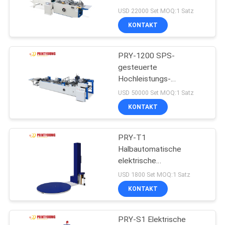
& Motor Hohe
SITEMAP
USD 22000 Set MOQ:1 Satz
Produktivität
KONTAKT
72
PRIVACY
Paper Bag Making
PRY-1200 SPS-
POLICY
gesteuerte
Machine
Hochleistungs-
Papierbeutelrohrformmaschin
USD 50000 Set MOQ:1 Satz
mit Bogeneinzug
KONTAKT
PRY-T1
65
Halbautomatische
automatische
elektrische
Palettenverpackungsmaschin
USD 1800 Set MOQ:1 Satz
Schneidemaschine
für Lebensmittel und
KONTAKT
Getränke mit PLC-
Steuerung
PRY-S1 Elektrische