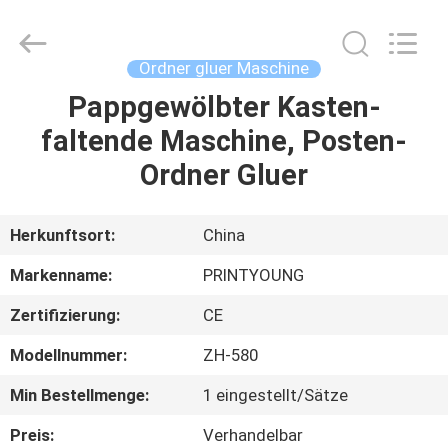
Shanghai
Printyoung
International
Industry
Co.,Ltd.
Ordner gluer Maschine
All
Rights
Reserved.
Pappgewölbter Kasten-
HAUS
faltende Maschine, Posten-
PRODUKTE
Ordner Gluer
VIDEOS
Herkunftsort:
China
Markenname:
PRINTYOUNG
ÜBER
Zertifizierung:
CE
UNS
Modellnummer:
ZH-580
FABRIK-
Min Bestellmenge:
1 eingestellt/Sätze
AUSFLUG
Preis:
Verhandelbar