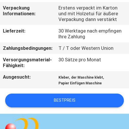
Verpackung
Erstens verpackt im Karton
QUALITÄTSKONTROLLE
Informationen:
und mit Holzetui für äußere
Verpackung dann verstärkt
TRETEN
Lieferzeit:
30 Werktage nach empfingen
Ihre Zahlung
SIE
Zahlungsbedingungen:
T / T oder Western Union
MIT
UNS
Versorgungsmaterial-
30 Sätze pro Monat
Fähigkeit:
IN
Ausgesucht:
,
,
Kleber
der Maschine klebt
VERBINDUNG
Papier Einfügen Maschine
FORDERN
BESTPREIS
SIE EIN
ZITAT