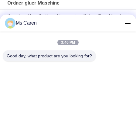
Ordner gluer Maschine
Zerschmettern Sie Verschluss-untere Ordner Gluer-Maschine
mit Fernsteuerungsflugzeugen 0-220m/Minute
Ms Caren
PRYA-700 Mini Box Folder Gluer Machine F/gewölbter Kasten-
Ordner Gluer e-Flöte
3:40 PM
PRY-650I Automatische Papierbox-Folder-Klebmaschine
Good day, what product are you looking for?
Beliebte Kategorien
Alle
Ordner Gluer 
Lamellierende 
Maschine
Maschine Des 
Filmes
Flöten-
Stempelschneidene 
Lamellierende 
Papiermaschine
Maschine
Paper Bag Making 
Automatische 
Machine
Schneidemaschine