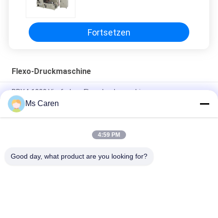
Selbstinfrarottrocknung
Fortsetzen
Flexo-Druckmaschine
PRY4-1000 Vierfarben-Flexodruckmaschine
Ms Caren
Ctp-Platten-Herstellungs-Maschine Maschine PRY430F
Digital Flexo Druck
4:59 PM
PRY-D1224 Hochgeschwindigkeits-Full-Automatische 4
Farben-Flexodruck-Slotting-Die-Schneidemaschine
Good day, what product are you looking for?
Beliebte Kategorien
Alle
Ordner Gluer 
Lamellierende 
Maschine
Maschine Des 