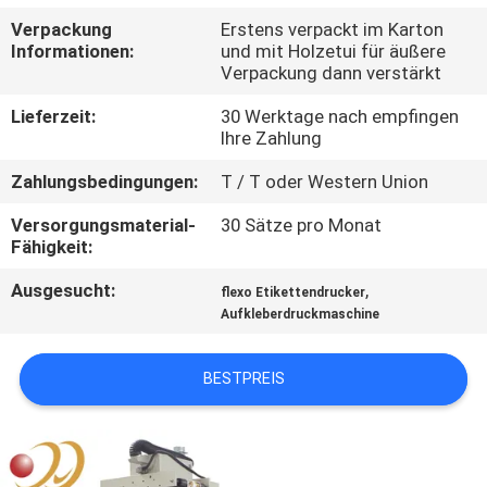
Verpackung
Erstens verpackt im Karton
QUALITÄTSKONTROLLE
Informationen:
und mit Holzetui für äußere
Verpackung dann verstärkt
TRETEN
Lieferzeit:
30 Werktage nach empfingen
Ihre Zahlung
SIE
Zahlungsbedingungen:
T / T oder Western Union
MIT
UNS
Versorgungsmaterial-
30 Sätze pro Monat
Fähigkeit:
IN
Ausgesucht:
,
flexo Etikettendrucker
VERBINDUNG
Aufkleberdruckmaschine
FORDERN
BESTPREIS
SIE EIN
ZITAT