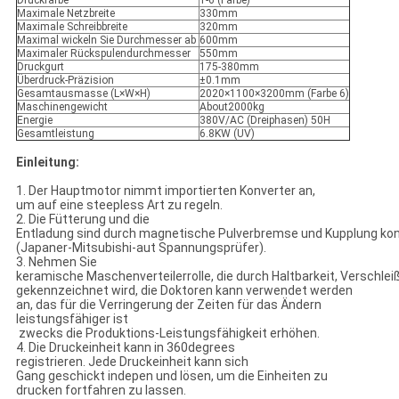
Druckfarbe
1-6 (Farbe)
Maximale Netzbreite
330mm
Maximale Schreibbreite
320mm
Maximal wickeln Sie Durchmesser ab
600mm
Maximaler Rückspulendurchmesser
550mm
Druckgurt
175-380mm
Überdruck-Präzision
±0.1mm
Gesamtausmasse (L×W×H)
2020×1100×3200mm (Farbe 6)
Maschinengewicht
About2000kg
Energie
380V/AC (Dreiphasen) 50H
Gesamtleistung
6.8KW (UV)
Einleitung:
1. Der Hauptmotor nimmt importierten Konverter an,
um auf eine steepless Art zu regeln.
2. Die Fütterung und die
Entladung sind durch magnetische Pulverbremse und Kupplung kont
(Japaner-Mitsubishi-aut Spannungsprüfer).
3. Nehmen Sie
keramische Maschenverteilerrolle, die durch Haltbarkeit, Verschlei
gekennzeichnet wird, die Doktoren kann verwendet werden
an, das für die Verringerung der Zeiten für das Ändern
leistungsfähiger ist
zwecks die Produktions-Leistungsfähigkeit erhöhen.
4. Die Druckeinheit kann in 360degrees
registrieren. Jede Druckeinheit kann sich
Gang geschickt indepen und lösen, um die Einheiten zu
drucken fortfahren zu lassen.