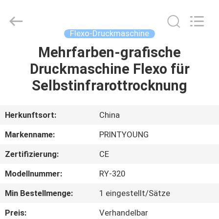
Shanghai
Printyoung
International
Industry
Co.,Ltd.
Flexo-Druckmaschine
All
Rights
Reserved.
Mehrfarben-grafische
HAUS
Druckmaschine Flexo für
PRODUKTE
Selbstinfrarottrocknung
VIDEOS
Herkunftsort:
China
Markenname:
PRINTYOUNG
ÜBER
Zertifizierung:
CE
UNS
Modellnummer:
RY-320
FABRIK-
Min Bestellmenge:
1 eingestellt/Sätze
AUSFLUG
Preis:
Verhandelbar