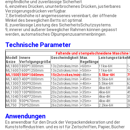
empfindliche und zuverlässige Sicherheit.
6, einzelnes Drücken, ununterbrochenes Drücken, justierbares
Verzögerungsdrücken verfügbar.
7, Betriebshöhe ist angemessenes vereinbart, der öffnende
Winkel des beweglichen Betts ist optimal.
8, zuverlässige Leistung des SicherheitsSchutzsystems.
9, innerer und äußerer beweglicher Rahmen können gepasst
werden, automatisches Ölpumpenzusammenbringen.
Technische Parameter
Faltende und stempelschneidene Maschine
Modell
Innere
Geschwindigkeit
Max.
Leistungsstärke
M
&size
Verfolgungsgröße
Regellänge
ML1800
1800*1300mm
13±2strokes/min
<60m>
11kw-6H
1
ML1600
1600*1250mm
13±2strokes/min
<50m>
11kw-6H
1
ML1500
1500*1040mm
15±2strokes/min
<48m>
5.5kw-6H
7
ML1400
1400*1000mm
15±2strokes/min
<45m>
5.5kw-6H
6
ML1300
1300*920mm
15±2strokes/min
<40m>
5.5kw-6H
6
ML1200
1200*820mm
20±2strokes/min
<35m>
4kw-6H
4
ML1100
1100*800mm
20±2strokes/min
<35m>
4kw-6H
4
ML1040
1040*720mm
23±2strokes/min
<30m>
4kw-4H
3
ML930
930*670mm
23±2strokes/min
<25m>
4kw-4H
3
ML750
750*520mm
26±2strokes/min
<15m>
2.2kw-6H
2
Anwendungen
Es anwendbar für den Druck der Verpackendekoration und der
Kunststoffindustrien. und es ist für Zeitschriften, Papier, Bücher