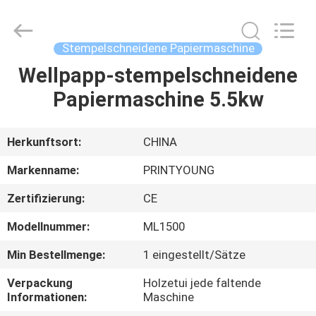
Shanghai
Printyoung
International
Industry
Co.,Ltd.
Stempelschneidene Papiermaschine
All
Rights
Reserved.
Wellpapp-stempelschneidene
HAUS
Papiermaschine 5.5kw
PRODUKTE
Herkunftsort:
CHINA
VIDEOS
Markenname:
PRINTYOUNG
Zertifizierung:
CE
ÜBER
Modellnummer:
ML1500
UNS
Min Bestellmenge:
1 eingestellt/Sätze
FABRIK-
Verpackung
Holzetui jede faltende
Informationen:
Maschine
AUSFLUG