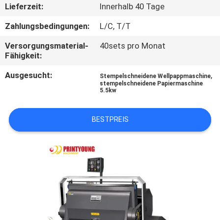
Lieferzeit:
Innerhalb 40 Tage
QUALITÄTSKONTROLLE
Zahlungsbedingungen:
L/C, T/T
Versorgungsmaterial-
40sets pro Monat
TRETEN
Fähigkeit:
SIE
Ausgesucht:
,
Stempelschneidene Wellpappmaschine
MIT
stempelschneidene Papiermaschine
5.5kw
UNS
IN
BESTPREIS
VERBINDUNG
FORDERN
SIE EIN
ZITAT