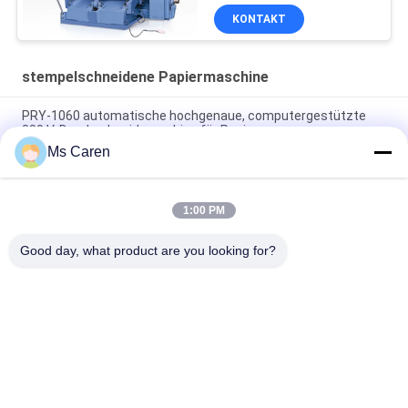
KONTAKT
stempelschneidene Papiermaschine
PRY-1060 automatische hochgenaue, computergestützte
380 V-Druckschneidmaschine für Papier
Ms Caren
TYMK Heißpräge- und Stanzmaschine mit automatischem
ZS-Serien-Feeder
1:00 PM
PRY-2000 Halbautomatische Rotationsmaschine zur
Druckschneidmaschine
Good day, what product are you looking for?
Beliebte Kategorien
Alle
Ordner Gluer 
Lamellierende 
Maschine
Maschine Des 
Filmes
Flöten-
Stempelschneidene 