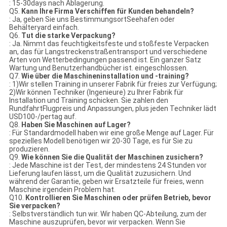
: 15-30days nach Ablagerung.
Q5.
Kann Ihre Firma Verschiffen für Kunden behandeln?
: Ja, geben Sie uns BestimmungsortSeehafen oder
Behälteryard einfach.
Q6.
Tut die starke Verpackung?
: Ja. Nimmt das feuchtigkeitsfeste und stoßfeste Verpacken
an, das für Langstreckenstraßentransport und verschiedene
Arten von Wetterbedingungen passend ist. Ein ganzer Satz
Wartung und Benutzerhandbücher ist. eingeschlossen.
Q7.
Wie über die Maschineninstallation und -training?
: 1)Wir stellen Training in unserer Fabrik für freies zur Verfügung;
2)Wir können Techniker (Ingenieure) zu Ihrer Fabrik für
Installation und Training schicken. Sie zahlen den
RundfahrtFlugpreis und Anpassungen, plus jeden Techniker lädt
USD100-/pertag auf.
Q8.
Haben Sie Maschinen auf Lager?
: Für Standardmodell haben wir eine große Menge auf Lager. Für
spezielles Modell benötigen wir 20-30 Tage, es für Sie zu
produzieren.
Q9.
Wie können Sie die Qualität der Maschinen zusichern?
: Jede Maschine ist der Test, der mindestens 24 Stunden vor
Lieferung laufen lässt, um die Qualität zuzusichern. Und
während der Garantie, geben wir Ersatzteile für freies, wenn
Maschine irgendein Problem hat.
Q10.
Kontrollieren Sie Maschinen oder prüfen Betrieb, bevor
Sie verpacken?
: Selbstverständlich tun wir. Wir haben QC-Abteilung, zum der
Maschine auszuprüfen, bevor wir verpacken. Wenn Sie