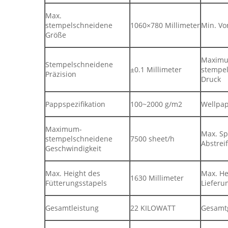
Max.
stempelschneidene
1060×780 Millimeter
Min. Vo
Größe
Maxim
Stempelschneidene
±0.1 Millimeter
stempe
Präzision
Druck
Pappspezifikation
100~2000 g/m2
Wellpa
Maximum-
Max. S
stempelschneidene
7500 sheet/h
Abstrei
Geschwindigkeit
Max. Height des
Max. He
1630 Millimeter
Fütterungsstapels
Lieferu
Gesamtleistung
22 KILOWATT
Gesamt