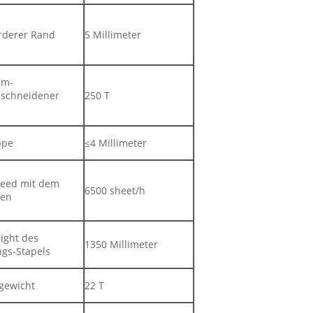
rderer Rand
5 Millimeter
um-
lschneidener
250 T
ppe
≤4 Millimeter
peed mit dem
6500 sheet/h
fen
ight des
1350 Millimeter
ngs-Stapels
gewicht
22 T