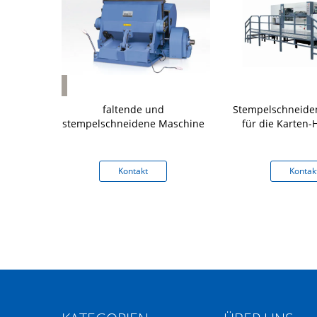
utomatische
faltende und
Stempelschneide
chine zur
stempelschneidene Maschine
für die Karten-
dmaschine
kt
Kontakt
Kontak