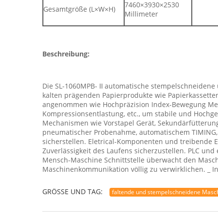
7460×3930×2530
Gesamtgröße (L×W×H)
Millimeter
Beschreibung:
Die SL-1060MPB- Ⅱ automatische stempelschneidene un
kalten prägenden Papierprodukte wie Papierkassetten,
angenommen wie Hochpräzision Index-Bewegung Mech
Kompressionsentlastung, etc., um stabile und Hochge
Mechanismen wie Vorstapel Gerät, Sekundärfütterun
pneumatischer Probenahme, automatischem TIMING, da
sicherstellen. Eletrical-Komponenten und treibend
Zuverlässigkeit des Laufens sicherzustellen. PLC und
Mensch-Maschine Schnittstelle überwacht den Masch
Maschinenkommunikation völlig zu verwirklichen. _ Ind
GRÖSSE UND TAG:
faltende und stempelschneidene Masc