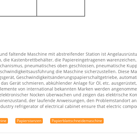
d faltende Maschine mit abstreifender Station ist Angelausrüstu
 die Kastenbrettbehälter, die Papiereingetragenen warenzeichen, 
anismus, pneumatisches oben geschlossen, pneumatische Kupplun
schwindigkeitsausführung die Maschine sicherzustellen. Diese Ma
gsgerät, Geschwindigkeitsänderungspapierschaltgetriebe, autom
s Gerät schmieren, abkühlender Anlage für Öl, etc. ausgerüstet,
e Elemente von international bekannten Marken werden angenomm
 elektronischer Nocken überwachen und zeigen das elektrische Kon
inenzustand, der laufende Anweisungen, den Problemstandort an
ustry refrigerator of electrical cabinet ensure that electric comp
hine
Papierstanzen
Papierblattschneidemaschine