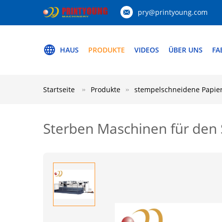
pry@printyoung.com
HAUS
PRODUKTE
VIDEOS
ÜBER UNS
FA
Startseite
Produkte
stempelschneidene Papie
Sterben Maschinen für den 