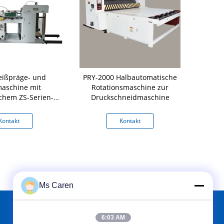
ißpräge- und
PRY-2000 Halbautomatische
falt
aschine mit
Rotationsmaschine zur
stempelschn
chem ZS-Serien-
Druckschneidmaschine
Feeder
Kontakt
Kontakt
K
Ms Caren
6:03 AM