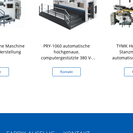
ne Maschine
PRY-1060 automatische
TYMK He
Herstellung
hochgenaue,
Stanzm
computergestützte 380 V-
automatis
Druckschneidmaschine für
Papier
t
Kontakt