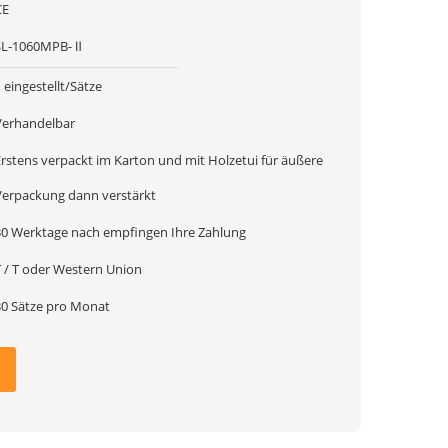
CE
SL-1060MPB- Ⅱ
 eingestellt/Sätze
Verhandelbar
Erstens verpackt im Karton und mit Holzetui für äußere
Verpackung dann verstärkt
30 Werktage nach empfingen Ihre Zahlung
T / T oder Western Union
30 Sätze pro Monat