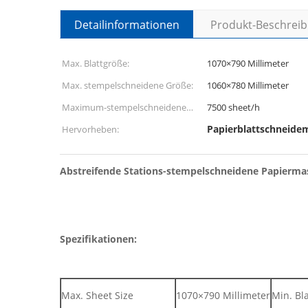
Detailinformationen
Produkt-Beschrei
Max. Blattgröße:
1070×790 Millimeter
Max. stempelschneidene Größe:
1060×780 Millimeter
Maximum-stempelschneidene
7500 sheet/h
Geschwindigkeit:
Papierblattschneide
Hervorheben:
Abstreifende Stations-stempelschneidene Papiermas
Spezifikationen:
Max. Sheet Size
1070×790 Millimeter
Min. Bl