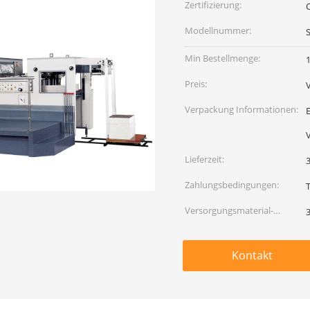
Zertifizierung:
Modellnummer:
Min Bestellmenge:
1
Preis:
Verpackung Informationen:
Lieferzeit:
Zahlungsbedingungen:
Versorgungsmaterial-
Fähigkeit:
Kontakt