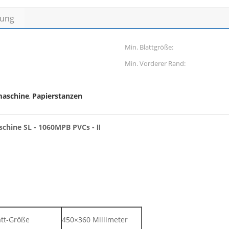
bung
Min. Blattgröße:
Min. Vorderer Rand:
maschine
Papierstanzen
,
chine SL - 1060MPB PVCs - Ⅱ
att-Größe
450×360 Millimeter