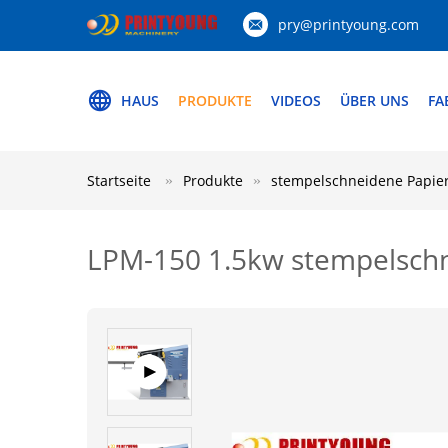
pry@printyoung.com
HAUS
PRODUKTE
VIDEOS
ÜBER UNS
FA
Startseite
Produkte
stempelschneidene Papie
LPM-150 1.5kw stempelsch