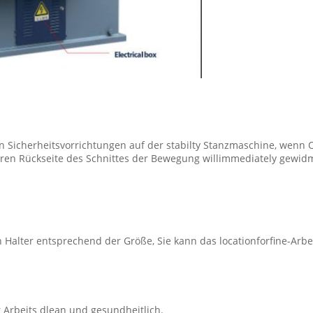
n Sicherheitsvorrichtungen auf der stabilty Stanzmaschine, wenn O
eren Rückseite des Schnittes der Bewegung willimmediately gewid
 Halter entsprechend der Größe, Sie kann das locationforfine-Arbei
t Arbeits dlean und gesundheitlich.