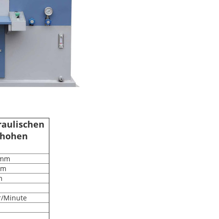
raulischen
 hohen
0mm
mm
m
r/Minute