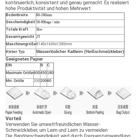
kontinuierlich, konsistent und genau gemacht.
Es realisiert
hohe Produktivität und hohen Mehrwert.
Bodenbreite
60-180mm
Geschwindigkeit
50-90bags / min
Totale Kraft
3kw
Gesamtgewicht
2T
Maschinengröße
8140x1600x1380mm
Wasserlöslicher Kaltleim (Heißschmelzkleber)
Kleber Typ
Geeignetes Papier
EIN
B
C
Maximale Größe
600
450
180
Min. Größe
200
200
60
Vorteil
Verwenden Sie umweltfreundlichen Wasser-
Schmelzkleber, um Leim und Leim zu vermeiden
Die Bandgeschwindigkeit wird durch Frequenzumwandlung