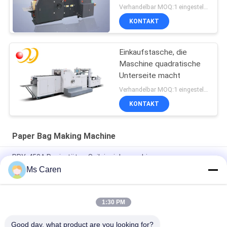
Verhandelbar MOQ:1 eingestellt/Sätze
KONTAKT
Einkaufstasche, die
Maschine quadratische
Unterseite macht
Verhandelbar MOQ:1 eingestellt/Sätze
KONTAKT
Paper Bag Making Machine
PRY-450A Papiertüten-Seileinziehmaschine
Ms Caren
Automatischer Kraftpapier-Blasen-Taschen-Polywerbungs-
Umschlag, der Seitendichtung der Maschinen-zwei herstellt
1:30 PM
PRY-JD260 V Form scharfe Unterseite
Lebensmittelpapierbeutel Formmaschine 380V
Good day, what product are you looking for?