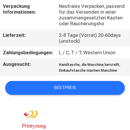
Verpackung
Neutrales Verpacken, passend
QUALITÄTSKONTROLLE
Informationen:
für das Versenden in einer
zusammengesetzten Kasten-
oder Räucherungsho
TRETEN
Lieferzeit:
2-8 Tage (Vorrat) 20-60days
SIE
(unstock)
MIT
Zahlungsbedingungen:
L / C, T / T, Western Union
UNS
Ausgesucht:
,
,
Handtasche
die Maschine herstellt
IN
Einkaufstasche machen Maschine
VERBINDUNG
BESTPREIS
FORDERN
SIE EIN
ZITAT