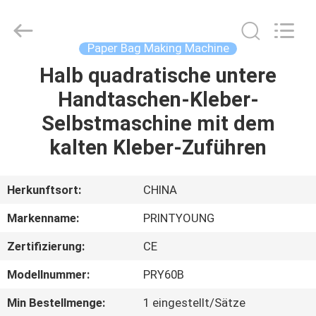
Shanghai
Printyoung
International
Industry
Co.,Ltd.
Paper Bag Making Machine
All
Rights
Reserved.
Halb quadratische untere
HAUS
Handtaschen-Kleber-
PRODUKTE
Selbstmaschine mit dem
kalten Kleber-Zuführen
VIDEOS
Herkunftsort:
CHINA
ÜBER
Markenname:
PRINTYOUNG
UNS
Zertifizierung:
CE
FABRIK-
Modellnummer:
PRY60B
AUSFLUG
Min Bestellmenge:
1 eingestellt/Sätze