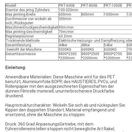
Modell
PRT-600B
PRT-800B
PRT-1000B
PR
Diamter des pring Zylinders
100-320mm
Max.printing-Breite
600mm
800mm
1000mm
12
Durchmesser von wickeln ab
500mm
sich,/Rückspulen
MaschinenDruckgeschwindigkeit
90m/min
Max.printing-Geschwindigkeit
70m/min
Registerpräzision
±0.2mm
Trocknende Methode
Elektrische Heizungs- und Dampfheizung ode
Gesamtleistung
44kw
48kw
54kw
60
Gewicht der Maschine
5500KG
6000KG
6500KG
70
Gesamtausmasse
8800*2300
8800*2500
8800*2700
88
*2300mm
*2300mm
*2300mm
*2
Einleitung:
Anwendbare Materialien: Diese Maschine wird für des PET
benutzt, Aluminiumfolie BOPP, des HAUSTIERES, PVCs, und
Rollenpapier mit den ausgezeichneten Eigenschaften der
dünnen Filmrolle materiell, ununterbrochenere Druckfarbe
druckend.
Hauptstrukturcharakter: Wickeln Sie sich ab und rückspulen Sie:
Kippen den doppelten Standort, Material empfangend und
ersetzend, ohne die Maschine zu stoppen
Druck: 360 Grad AnpassungsGetriebe, mit dem
Führerrolleneinstellen stoppen nicht bewegliche Art Rakel,