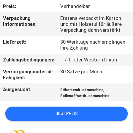
Preis:
Verhandelbar
QUALITÄTSKONTROLLE
Verpackung
Erstens verpackt im Karton
Informationen:
und mit Holzetui für äußere
Verpackung dann verstärkt
TRETEN
SIE
Lieferzeit:
30 Werktage nach empfingen
Ihre Zahlung
MIT
Zahlungsbedingungen:
T / T oder Western Union
UNS
IN
Versorgungsmaterial-
30 Sätze pro Monat
Fähigkeit:
VERBINDUNG
Ausgesucht:
,
Etikettendruckmaschine
Rollenoffsetdruckmaschine
FORDERN
SIE EIN
BESTPREIS
ZITAT