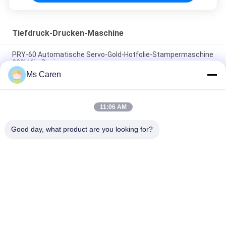
Tiefdruck-Drucken-Maschine
PRY-60 Automatische Servo-Gold-Hotfolie-Stampermaschine
220V für Papier
Ms Caren
380V automatische Servo-Goldpapier-Hotfolie-
Stampermaschine PRY-78
11:06 AM
PRY-80 Automatische Servo-Goldpapier-Hotfolie-
Stampenmaschine 30 Mal/Min
Good day, what product are you looking for?
Beliebte Kategorien
Alle
Ordner Gluer 
Lamellierende 
Maschine
Maschine Des 
Filmes
Flöten-
Stempelschneidene 
Lamellierende 
Papiermaschine