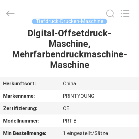
Shanghai
Printyoung
International
Industry
Co.,Ltd.
Tiefdruck-Drucken-Maschine
All
Rights
Reserved.
Digital-Offsetdruck-
HAUS
Maschine,
PRODUKTE
Mehrfarbendruckmaschine-
Maschine
VIDEOS
Herkunftsort:
China
ÜBER
Markenname:
PRINTYOUNG
UNS
Zertifizierung:
CE
FABRIK-
Modellnummer:
PRT-B
AUSFLUG
Min Bestellmenge:
1 eingestellt/Sätze