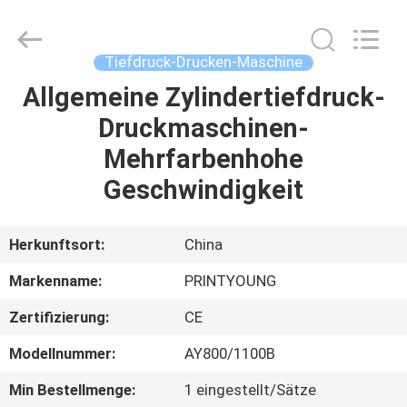
Shanghai
Printyoung
International
Industry
Co.,Ltd.
Tiefdruck-Drucken-Maschine
All
Rights
Reserved.
Allgemeine Zylindertiefdruck-
HAUS
Druckmaschinen-
PRODUKTE
Mehrfarbenhohe
Geschwindigkeit
VIDEOS
Herkunftsort:
China
ÜBER
Markenname:
PRINTYOUNG
UNS
Zertifizierung:
CE
FABRIK-
Modellnummer:
AY800/1100B
AUSFLUG
Min Bestellmenge:
1 eingestellt/Sätze