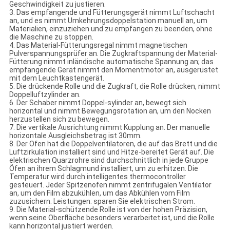
Geschwindigkeit zu justieren.
3. Das empfangende und Fütterungsgerät nimmt Luftschacht
an, und es nimmt Umkehrungsdoppelstation manuell an, um
Materialien, einzuziehen und zu empfangen zu beenden, ohne
die Maschine zu stoppen.
4. Das Material-Fütterungsregal nimmt magnetischen
Pulverspannungsprüfer an. Die Zugkraftspannung der Material-
Fütterung nimmt inländische automatische Spannung an; das
empfangende Gerät nimmt den Momentmotor an, ausgerüstet
mit dem Leuchtkastengerät.
5. Die drückende Rolle und die Zugkraft, die Rolle drücken, nimmt
Doppelluftzylinder an.
6. Der Schaber nimmt Doppel-sylinder an, bewegt sich
horizontal und nimmt Bewegungsrotation an, um den Nocken
herzustellen sich zu bewegen.
7. Die vertikale Ausrichtung nimmt Kupplung an. Der manuelle
horizontale Ausgleichsbetrag ist 30mm.
8. Der Ofen hat die Doppelventilatoren, die auf das Brett und die
Luftzirkulation installiert sind und Hitze-bereitet Gerät auf. Die
elektrischen Quarzrohre sind durchschnittlich in jede Gruppe
Öfen an ihrem Schlagmund installiert, um zu erhitzen. Die
Temperatur wird durch intelligentes thermocontroller
gesteuert. Jeder Spitzenofen nimmt zentrifugalen Ventilator
an, um den Film abzukühlen, um das Abkühlen vom Film
zuzusichern. Leistungen: sparen Sie elektrischen Strom.
9. Die Material-schützende Rolle ist von der hohen Präzision,
wenn seine Oberfläche besonders verarbeitet ist, und die Rolle
kann horizontal justiert werden.