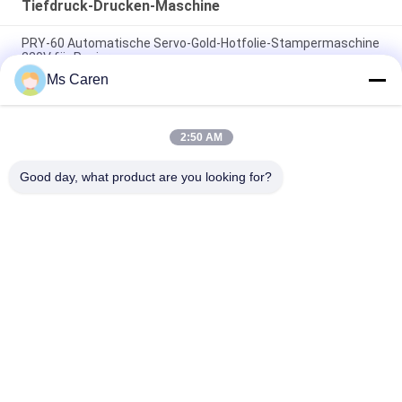
Tiefdruck-Drucken-Maschine
PRY-60 Automatische Servo-Gold-Hotfolie-Stampermaschine
220V für Papier
Ms Caren
380V automatische Servo-Goldpapier-Hotfolie-
Stampermaschine PRY-78
2:50 AM
PRY-80 Automatische Servo-Goldpapier-Hotfolie-
Stampenmaschine 30 Mal/Min
Good day, what product are you looking for?
Beliebte Kategorien
Alle
Ordner Gluer 
Lamellierende 
Maschine
Maschine Des 
Filmes
Flöten-
Stempelschneidene 
Lamellierende 
Papiermaschine
Maschine
Paper Bag Making 
Automatische 
Machine
Schneidemaschine