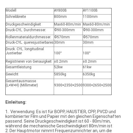
Modell
AY800B
AY1100B
Schreibbreite
800mm
1100mm
Druckgeschwindigkeit
Max60-80m/min
Max60-80m/min
Druck-CYL. Durchmesser.
Ф90-300mm
Ф90-300mm
Rollenmaterialdurchmesser.
Ф570mm
Ф570mm
Druck-CYL. queresjustierbares
30mm
30mm
Druck. CYL. longitudinal
Justierbar
100°
100°
Registrieren von Genauigkeit
±0.2mm
±0.2mm
Gesamtleistung
52kw
61kw
Gewicht
5850kg
6350kg
Gesamtausmasse
(L×W×H) (Millimeter)
9300×2350×2500
9300×2650×2500
Einleitung:
1. Verwendung: Es ist für BOPP, HAUSTIER, CPP, PVCD und
kombinierter Film und Papier mit den gleichen Eigenschaften
passend. Seine Druckgeschwindigkeit ist 60 - 80m/min,
während die mechanische Geschwindigkeit 80m/min ist
2. Der Hauptmotor nimmt Frequenzumrichter an, um die