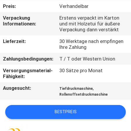
Preis:
Verhandelbar
QUALITÄTSKONTROLLE
Verpackung
Erstens verpackt im Karton
Informationen:
und mit Holzetui für äußere
Verpackung dann verstärkt
TRETEN
SIE
Lieferzeit:
30 Werktage nach empfingen
Ihre Zahlung
MIT
Zahlungsbedingungen:
T / T oder Western Union
UNS
IN
Versorgungsmaterial-
30 Sätze pro Monat
Fähigkeit:
VERBINDUNG
Ausgesucht:
,
Tiefdruckmaschine
Rollenoffsetdruckmaschine
FORDERN
SIE EIN
BESTPREIS
ZITAT