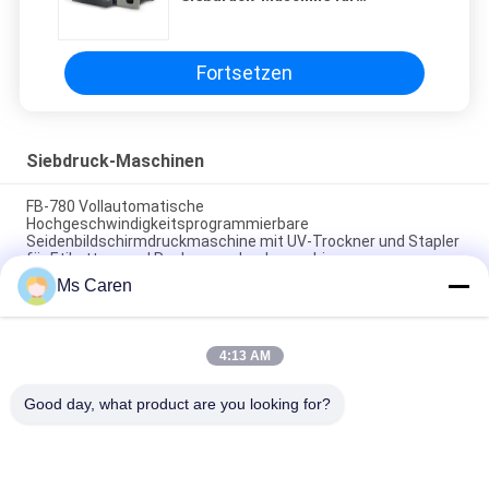
Pappe/weich PWB
Fortsetzen
Siebdruck-Maschinen
FB-780 Vollautomatische
Hochgeschwindigkeitsprogrammierbare
Seidenbildschirmdruckmaschine mit UV-Trockner und Stapler
für Etiketten- und Rechnungsdruckmaschine
Ms Caren
GJ6040 Single Color Automatic Silk Screen Printing Scraper
Machine with 400x600mm Print Area for Paper Industry Use
4:13 AM
PRY-800A Vollautomatische UV-Aufhärtungssperre Zylinder
Seidenbildschirmdruckmaschine
Good day, what product are you looking for?
Beliebte Kategorien
Alle