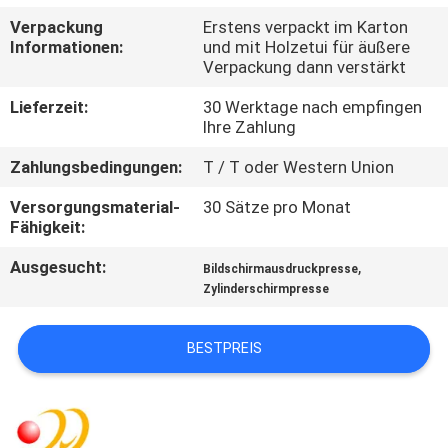
Verpackung
Erstens verpackt im Karton
QUALITÄTSKONTROLLE
Informationen:
und mit Holzetui für äußere
Verpackung dann verstärkt
TRETEN
Lieferzeit:
30 Werktage nach empfingen
Ihre Zahlung
SIE
Zahlungsbedingungen:
T / T oder Western Union
MIT
UNS
Versorgungsmaterial-
30 Sätze pro Monat
Fähigkeit:
IN
Ausgesucht:
,
Bildschirmausdruckpresse
VERBINDUNG
Zylinderschirmpresse
FORDERN
BESTPREIS
SIE EIN
ZITAT