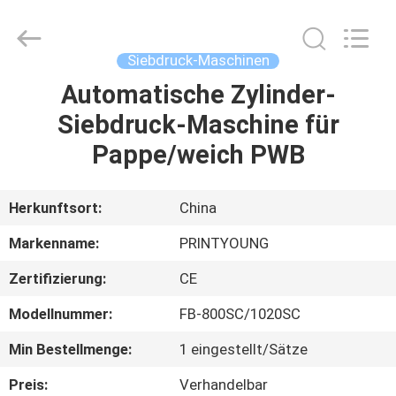
Shanghai
Printyoung
International
Industry
Co.,Ltd.
Siebdruck-Maschinen
All
Rights
Reserved.
Automatische Zylinder-
HAUS
Siebdruck-Maschine für
PRODUKTE
Pappe/weich PWB
VIDEOS
Herkunftsort:
China
Markenname:
PRINTYOUNG
ÜBER
Zertifizierung:
CE
UNS
Modellnummer:
FB-800SC/1020SC
FABRIK-
Min Bestellmenge:
1 eingestellt/Sätze
AUSFLUG
Preis:
Verhandelbar