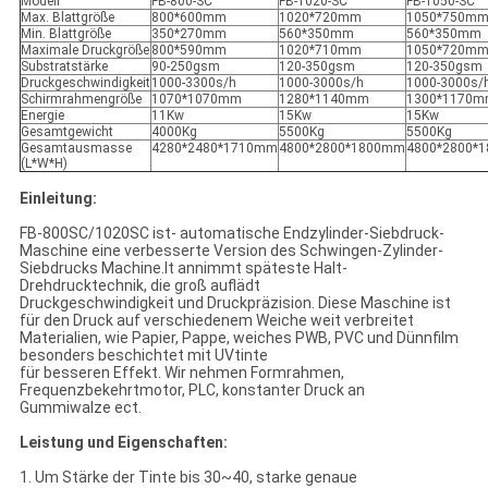
Modell
FB-800-SC
FB-1020-SC
FB-1050-SC
Max. Blattgröße
800*600mm
1020*720mm
1050*750m
Min. Blattgröße
350*270mm
560*350mm
560*350mm
Maximale Druckgröße
800*590mm
1020*710mm
1050*720m
Substratstärke
90-250gsm
120-350gsm
120-350gsm
Druckgeschwindigkeit
1000-3300s/h
1000-3000s/h
1000-3000s/
Schirmrahmengröße
1070*1070mm
1280*1140mm
1300*1170
Energie
11Kw
15Kw
15Kw
Gesamtgewicht
4000Kg
5500Kg
5500Kg
Gesamtausmasse
4280*2480*1710mm
4800*2800*1800mm
4800*2800*
(L*W*H)
Einleitung:
FB-800SC/1020SC ist- automatische Endzylinder-Siebdruck-
Maschine eine verbesserte Version des Schwingen-Zylinder-
Siebdrucks Machine.It annimmt späteste Halt-
Drehdrucktechnik, die groß auflädt
Druckgeschwindigkeit und Druckpräzision. Diese Maschine ist
für den Druck auf verschiedenem Weiche weit verbreitet
Materialien, wie Papier, Pappe, weiches PWB, PVC und Dünnfilm
besonders beschichtet mit UVtinte
für besseren Effekt. Wir nehmen Formrahmen,
Frequenzbekehrtmotor, PLC, konstanter Druck an
Gummiwalze ect.
Leistung und Eigenschaften:
1. Um Stärke der Tinte bis 30~40, starke genaue