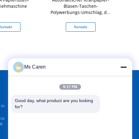
ziehmaschine
Blasen-Taschen-
quadratis
Polywerbungs-Umschlag, der
Seitendichtung der
Maschinen-zwei herstellt
Kontakt
Kontakt
K
Ms Caren
9:17 PM
FINDEN SIE UNS AUF
Good day, what product are you looking 
 In
for?
tra
06
Senden Sie