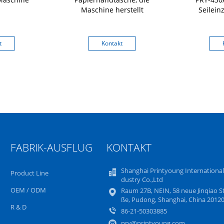
Maschine herstellt
Seilein
t
Kontakt
FABRIK-AUSFLUG
KONTAKT
Shanghai Printyoung International
Product Line
dustry Co.,Ltd
OEM / ODM
Raum 27B, NEIN, 58 neue Jinqiao S
ße, Pudong, Shanghai, China 2012
R & D
86-21-50303885
pry@printyoung.com