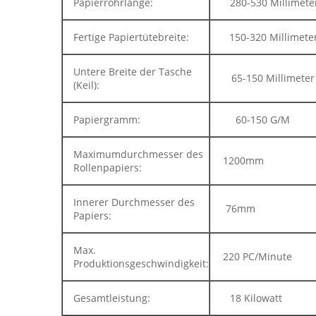
Papierrohrlänge:
280-530 Millimete
Fertige Papiertütebreite:
150-320 Millimete
Untere Breite der Tasche
65-150 Millimeter
(Keil):
Papiergramm:
60-150 G/M
Maximumdurchmesser des
1200mm
Rollenpapiers:
Innerer Durchmesser des
76mm
Papiers:
Max.
220 PC/Minute
Produktionsgeschwindigkeit:
Gesamtleistung:
18 Kilowatt