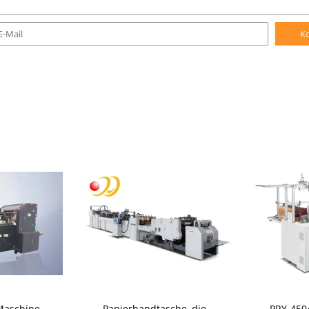
K
Maschine
Papierhandtasche, die
PRY-450