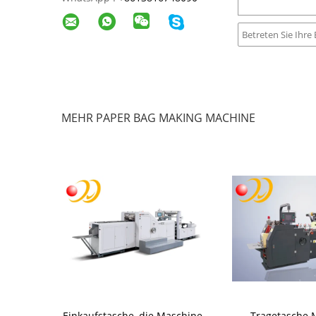
MEHR PAPER BAG MAKING MACHINE
Kraftpapier-
Einkaufstasche, die Maschine
Tragetasche 