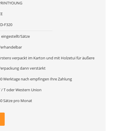
PRINTYOUNG
CE
ZD-F320
 eingestellt/Sätze
Verhandelbar
Erstens verpackt im Karton und mit Holzetui für äußere
Verpackung dann verstärkt
30 Werktage nach empfingen Ihre Zahlung
T / T oder Western Union
30 Sätze pro Monat