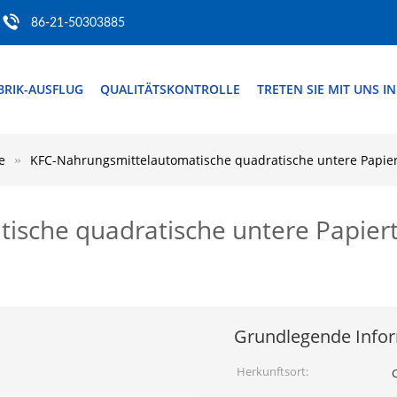
86-21-50303885
BRIK-AUSFLUG
QUALITÄTSKONTROLLE
TRETEN SIE MIT UNS I
e
KFC-Nahrungsmittelautomatische quadratische untere Papiertü
sche quadratische untere Papiertü
Grundlegende Info
Herkunftsort: