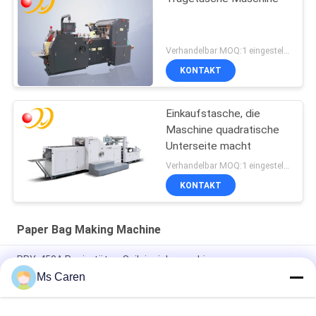
Verhandelbar MOQ:1 eingestellt/Sätze
KONTAKT
Einkaufstasche, die
Maschine quadratische
Unterseite macht
Verhandelbar MOQ:1 eingestellt/Sätze
KONTAKT
Paper Bag Making Machine
PRY-450A Papiertüten-Seileinziehmaschine
Ms Caren
Automatischer Kraftpapier-Blasen-Taschen-Polywerbungs-
Umschlag, der Seitendichtung der Maschinen-zwei herstellt