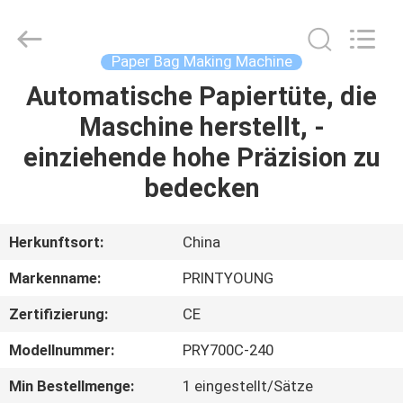
Shanghai
Printyoung
International
Industry
Co.,Ltd.
Paper Bag Making Machine
All
Rights
Reserved.
Automatische Papiertüte, die
HAUS
Maschine herstellt, -
PRODUKTE
einziehende hohe Präzision zu
bedecken
VIDEOS
Herkunftsort:
China
ÜBER
Markenname:
PRINTYOUNG
UNS
Zertifizierung:
CE
FABRIK-
Modellnummer:
PRY700C-240
AUSFLUG
Min Bestellmenge:
1 eingestellt/Sätze