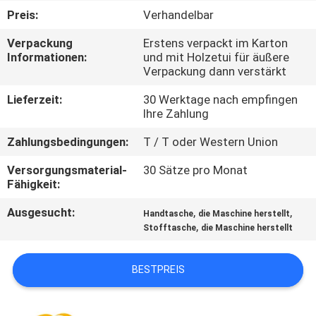
Preis:
Verhandelbar
QUALITÄTSKONTROLLE
Verpackung
Erstens verpackt im Karton
Informationen:
und mit Holzetui für äußere
Verpackung dann verstärkt
TRETEN
SIE
Lieferzeit:
30 Werktage nach empfingen
Ihre Zahlung
MIT
Zahlungsbedingungen:
T / T oder Western Union
UNS
IN
Versorgungsmaterial-
30 Sätze pro Monat
Fähigkeit:
VERBINDUNG
Ausgesucht:
,
,
Handtasche
die Maschine herstellt
,
Stofftasche
die Maschine herstellt
FORDERN
SIE EIN
BESTPREIS
ZITAT