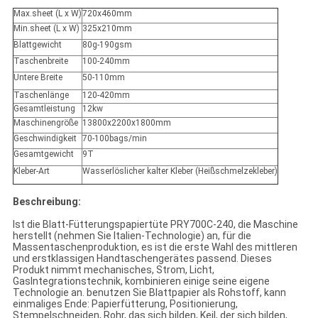
Max.sheet (L x W)
720x460mm
Min.sheet (L x W)
325x210mm
Blattgewicht
80g-190gsm
Taschenbreite
100-240mm
Untere Breite
50-110mm
Taschenlänge
120-420mm
Gesamtleistung
12kw
Maschinengröße
13800x2200x1800mm
Geschwindigkeit
70-100bags/min
Gesamtgewicht
9T
Kleber-Art
Wasserlöslicher kalter Kleber (Heißschmelzekleber)
Beschreibung:
Ist die Blatt-Fütterungspapiertüte PRY700C-240, die Maschine
herstellt (nehmen Sie Italien-Technologie) an, für die
Massentaschenproduktion, es ist die erste Wahl des mittleren
und erstklassigen Handtaschengerätes passend. Dieses
Produkt nimmt mechanisches, Strom, Licht,
GasIntegrationstechnik, kombinieren einige seine eigene
Technologie an. benutzen Sie Blattpapier als Rohstoff, kann
einmaliges Ende: Papierfütterung, Positionierung,
Stempelschneiden, Rohr, das sich bilden, Keil, der sich bilden,