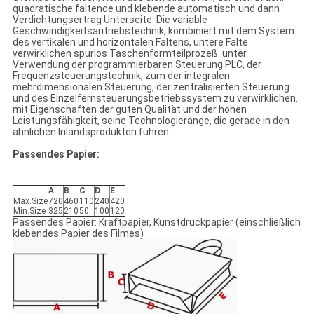
quadratische faltende und klebende automatisch und dann
Verdichtungsertrag Unterseite. Die variable
Geschwindigkeitsantriebstechnik, kombiniert mit dem System
des vertikalen und horizontalen Faltens, untere Falte
verwirklichen spurlos Taschenformteilprozeß. unter
Verwendung der programmierbaren Steuerung PLC, der
Frequenzsteuerungstechnik, zum der integralen
mehrdimensionalen Steuerung, der zentralisierten Steuerung
und des Einzelfernsteuerungsbetriebssystem zu verwirklichen.
mit Eigenschaften der guten Qualität und der hohen
Leistungsfähigkeit, seine Technologieränge, die gerade in den
ähnlichen Inlandsprodukten führen.
Passendes Papier:
A
B
C
D
E
Max.Size
720
460
110
240
420
Min.Size
325
210
50
100
120
Passendes Papier: Kraftpapier, Kunstdruckpapier (einschließlich
klebendes Papier des Filmes)