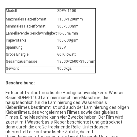
Modell
SDFM-1100
Maximales Papierformat
1100×1200mm
Minimales Papierformat
300×300mm
Lamellierende Geschwindigkeit
10-65m/min
Papierstärke
100-500gsm
Spannung
380V
Grobe Energie
60 Kilowatt
Gesamtausmasse
13000×2600×3100mm
Gewicht
9000kgs
Beschreibung:
Entspricht vollautomatische Hochgeschwindigkeits-Wasser-
Basis SDFM-1100 Laminiermaschinen-Maschine, die
hauptsächlich für die Laminierung des Wasserbasis
Kleberfilmes bestimmt ist und auch der Laminierung des öligen
Kleberfilmes, des vorgeleimten Filmes sowie des glueless
Filmes. Eine Maschine kann vier Zwecke haben. Der Film wird
zuerst mit Wasserbasis Kleber beschichtet und getrocknet
dann durch die große trocknende Rolle. Unterdessen
übermittelt die automatische Zufuhr, die mit
Papierlängenprüfer ausgerüstet wird, Papierblättern zum