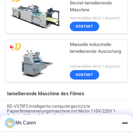
Beutel-lamellierende
Maschine
Verhandelbar MOQ:1 eingestellt/Sätze
KONTAKT
Manuelle industrielle
lamellierende Ausrüstung
Verhandelbar MOQ:1 eingestellt/Sätze
KONTAKT
lamellierende Maschine des Filmes
RD-V370FS Intelligente computergestützte
Papierfilmlaminierungsmaschine mit Motor 110V/220V 1-
3m/min 340mm Maximalbreite
Ms Caren
PRY-390D 520D 650D Pneumatischer Auto-Schnitt-
Wärmerollpapierfilm-Laminator mit Onerlap