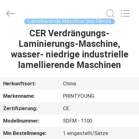
Shanghai
Printyoung
International
Industry
Co.,Ltd.
Lamellierende Maschine des Filmes
All
Rights
Reserved.
CER Verdrängungs-
HAUS
Laminierungs-Maschine,
PRODUKTE
wasser- niedrige industrielle
lamellierende Maschinen
VIDEOS
Herkunftsort:
China
ÜBER
Markenname:
PRINTYOUNG
UNS
Zertifizierung:
CE
FABRIK-
Modellnummer:
SDFM - 1100
AUSFLUG
Min Bestellmenge:
1 eingestellt/Sätze