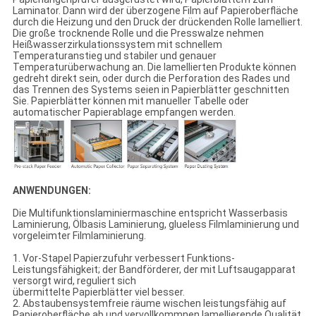
Laminator. Dann wird der überzogene Film auf Papieroberfläche
durch die Heizung und den Druck der drückenden Rolle lamelliert.
Die große trocknende Rolle und die Presswalze nehmen
Heißwasserzirkulationssystem mit schnellem
Temperaturanstieg und stabiler und genauer
Temperaturüberwachung an. Die lamellierten Produkte können
gedreht direkt sein, oder durch die Perforation des Rades und
das Trennen des Systems seien in Papierblätter geschnitten
Sie. Papierblätter können mit manueller Tabelle oder
automatischer Papierablage empfangen werden.
ANWENDUNGEN:
Die Multifunktionslaminiermaschine entspricht Wasserbasis
Laminierung, Ölbasis Laminierung, glueless Filmlaminierung und
vorgeleimter Filmlaminierung.
1. Vor-Stapel Papierzufuhr verbessert Funktions-
Leistungsfähigkeit; der Bandförderer, der mit Luftsaugapparat
versorgt wird, reguliert sich
übermittelte Papierblätter viel besser.
2. Abstaubensystemfreie räume wischen leistungsfähig auf
Papieroberfläche ab und vervollkommnen lamellierende Qualität