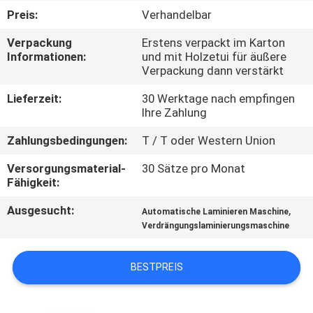
Preis:
Verhandelbar
QUALITÄTSKONTROLLE
Verpackung
Erstens verpackt im Karton
Informationen:
und mit Holzetui für äußere
Verpackung dann verstärkt
TRETEN
SIE
Lieferzeit:
30 Werktage nach empfingen
Ihre Zahlung
MIT
Zahlungsbedingungen:
T / T oder Western Union
UNS
IN
Versorgungsmaterial-
30 Sätze pro Monat
Fähigkeit:
VERBINDUNG
Ausgesucht:
,
Automatische Laminieren Maschine
Verdrängungslaminierungsmaschine
FORDERN
SIE EIN
BESTPREIS
ZITAT