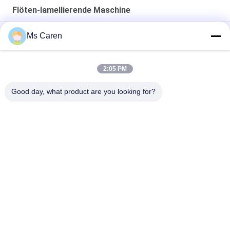
Flöten-lamellierende Maschine
Manuelle Pappelaminiermaschine der Serie Pry-J für die
Ms Caren
Papierverarbeitung
BK-800D Halbautomatische Laminationsmaschine für Karton
2:05 PM
Automatische Laminationsmaschinen für Kartonflöten
Good day, what product are you looking for?
Beliebte Kategorien
Alle
Ordner Gluer 
Lamellierende 
Maschine
Maschine Des 
Filmes
Flöten-
Stempelschneidene 
Lamellierende 
Papiermaschine
Maschine
Paper Bag Making 
Automatische 
Machine
Schneidemaschine