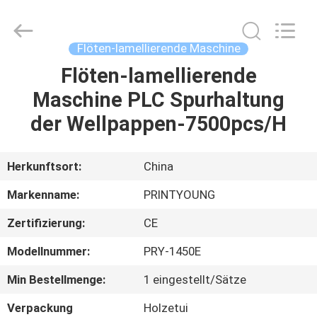
Shanghai
Printyoung
International
Industry
Co.,Ltd.
Flöten-lamellierende Maschine
All
Rights
Reserved.
Flöten-lamellierende
HAUS
Maschine PLC Spurhaltung
PRODUKTE
der Wellpappen-7500pcs/H
VIDEOS
Herkunftsort:
China
Markenname:
PRINTYOUNG
ÜBER
Zertifizierung:
CE
UNS
Modellnummer:
PRY-1450E
FABRIK-
Min Bestellmenge:
1 eingestellt/Sätze
AUSFLUG
Verpackung
Holzetui