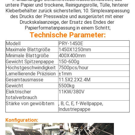
untere Papier und trockene, Reinigungsrolle, Tülle, hinterer 
Kleberbehälter zurück sicherstellen; 10. Simplexanpassung 
des Drucks der Presswalze und ausgerüstet mit einer 
Druckskalaanzeige, der Ersatz des Endes der 
Papierformatanpassung in einem Schritt;
Technische Parameter:
Modell
PRY-1450E
Maximale Blattgröße
1450X1250mm
Minimale Blattgröße
400X400mm
Gewicht Spitzenpappe
150-600g
Höchstgeschwindigkeit
7500pcs/hour
Lamellierende Präzision
±1mm
Gesamtausmasse
11.5X2.2X2.4M
Gewicht
5500kg
Elektrischer
11KW/380V
totalverbrauch
Stärke von gewölbtem
, B, C, E, f-Wellpappe,
Industriepappe
Konfiguration: