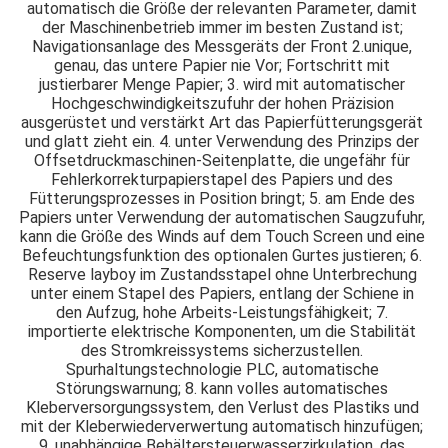
automatisch die Größe der relevanten Parameter, damit 
der Maschinenbetrieb immer im besten Zustand ist; 
Navigationsanlage des Messgeräts der Front 2.unique, 
genau, das untere Papier nie Vor; Fortschritt mit 
justierbarer Menge Papier; 3. wird mit automatischer 
Hochgeschwindigkeitszufuhr der hohen Präzision 
ausgerüstet und verstärkt Art das Papierfütterungsgerät 
und glatt zieht ein. 4. unter Verwendung des Prinzips der 
Offsetdruckmaschinen-Seitenplatte, die ungefähr für 
Fehlerkorrekturpapierstapel des Papiers und des 
Fütterungsprozesses in Position bringt; 5. am Ende des 
Papiers unter Verwendung der automatischen Saugzufuhr, 
kann die Größe des Winds auf dem Touch Screen und eine 
Befeuchtungsfunktion des optionalen Gurtes justieren; 6. 
Reserve layboy im Zustandsstapel ohne Unterbrechung 
unter einem Stapel des Papiers, entlang der Schiene in 
den Aufzug, hohe Arbeits-Leistungsfähigkeit; 7. 
importierte elektrische Komponenten, um die Stabilität 
des Stromkreissystems sicherzustellen. 
Spurhaltungstechnologie PLC, automatische 
Störungswarnung; 8. kann volles automatisches 
Kleberversorgungssystem, den Verlust des Plastiks und 
mit der Kleberwiederverwertung automatisch hinzufügen; 
9. unabhängige Behältersteuerwasserzirkulation, das 