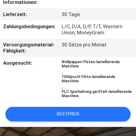
Informationen:
QUALITÄTSKONTROLLE
Lieferzeit:
30 Tage
Zahlungsbedingungen:
L/C, D/A, D/P, T/T, Western
TRETEN
Union, MoneyGram
SIE
Versorgungsmaterial-
30 Sätze pro Monat
Fähigkeit:
MIT
UNS
Ausgesucht:
Wellpappen-Flöten-lamellierende
Maschine
,
IN
7500pcs/H Flöte lamellierende
Maschine
VERBINDUNG
,
PLC Spurhaltung geriffelt lamellierende
Maschine
FORDERN
SIE EIN
BESTPREIS
ZITAT