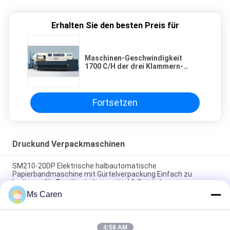
Erhalten Sie den besten Preis für
Maschinen-Geschwindigkeit
1700 C/H der drei Klammern-
elliptische perfekten Bindung
Fortsetzen
Druckund Verpackmaschinen
SM210-20DP Elektrische halbautomatische
Papierbandmaschine mit Gürtelverpackung Einfach zu
bedienen für Textilien Lebensmittel & Getränke
Ms Caren
SM12S Halbautomatische elektrische OPP-Bandmaschine für
Kartonverpackungen mit langer Lebensdauer
4:58 AM