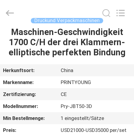
Shanghai
Printyoung
International
Industry
Co.,Ltd.
Druckund Verpackmaschinen
All
Rights
Reserved.
Maschinen-Geschwindigkeit
HAUS
1700 C/H der drei Klammern-
PRODUKTE
elliptische perfekten Bindung
VIDEOS
Herkunftsort:
China
Markenname:
PRINTYOUNG
ÜBER
Zertifizierung:
CE
UNS
Modellnummer:
Pry-JBT50-3D
FABRIK-
Min Bestellmenge:
1 eingestellt/Sätze
AUSFLUG
Preis:
USD21000-USD35000 per/set