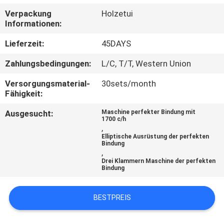
Verpackung
Holzetui
QUALITÄTSKONTROLLE
Informationen:
Lieferzeit:
45DAYS
TRETEN
Zahlungsbedingungen:
L/C, T/T, Western Union
SIE
Versorgungsmaterial-
30sets/month
MIT
Fähigkeit:
UNS
Ausgesucht:
Maschine perfekter Bindung mit
IN
1700 c/h
,
VERBINDUNG
Elliptische Ausrüstung der perfekten
Bindung
,
Drei Klammern Maschine der perfekten
FORDERN
Bindung
SIE EIN
BESTPREIS
ZITAT