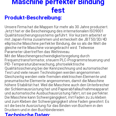
Maschine perfekter Bindung
fest
Produkt-Beschreibung:
Unsere Firma hat die Mappen für mehr als 30 Jahre produziert.
Jetzt hat er die Bescheinigung des internationalen ISO9001
Qualitätssicherungssystems geführt. Vor kurzem arbeitet er
mit Japan-Firma zusammen und entwickelt die JBT50/3D/4D
elliptische Maschine perfekter Bindung, die so als die Welt die
gleiche nette Maschine vorangebracht wird. Teilweise
Parameter übertreffen das Weltniveau.
Mit der Maschinengeschwindigkeitsregelung durch
Frequenztransformator, steuern PLC-Programmsteuerung und
PID-Temperaturüberwachung, photoelektrische
Qualitätssicherung bei der Kennzeichnung und automatischer
Test und viele neuen Technologien werden angenommen.
Gleichzeitig werden viele fremden elektrischen Elemente und
pneumatische Elemente angenommen, damit die Maschine
höhere Stabilität hat. Weil die Maschine auch den Unterbrecher
der Schleimausrüstung hat und Papierabfallaufnahmeapparat
und automatische Ausbuchausrüstung fährt, ist sie perfekter.
Die Maschine kann Schwergängigkeit, mit Faden zu zu kleben
und zum Kleben der Schwergängigkeit ohne Faden gewohnt. Es
ist die beste Ausrüstung für das Binden von Büchern in den
Druckern und in den Buchbindereien.
Technische Daten: