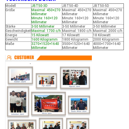
Modell
JBT50-3D
JBT50-4D
JBT50-5D
Größe
Maximal: 450×270
Maximal: 450×270
Maximal: 450×270
Millimeter
Millimeter
Millimeter
Minute: 160×120
Minute: 160×120
Minute: 160×120
Millimeter
Millimeter
Millimeter
Stärke
3-50 Millimeter
3-50 Millimeter
3-50 Millimeter
Geschwindigkeit
Maximal: 1700 c/h
Maximal: 1800 c/h
Maximal: 2000 c/h
Energie
15 Kilowatt
17 Kilowatt
18 Kilowatt
Gewicht
1600 Kilogramm
1800 Kilogramm
2000 Kilogramm
Maße
3270×1520×1640
3500×1520×1640
4000×1700×1640
Millimeter
Millimeter
Millimeter