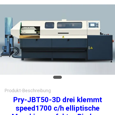
SITEMAP
PRIVACY
POLICY
Produkt-Beschreibung
Pry-JBT50-3D drei klemmt
speed1700 c/h elliptische