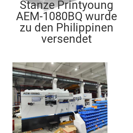
Stanze Printyoung
QUALITÄTSKONTROLLE
AEM-1080BQ wurde
zu den Philippinen
TRETEN
versendet
SIE
MIT
UNS
IN
VERBINDUNG
FORDERN
SIE EIN
ZITAT