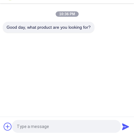
oben
10:36 PM
Good day, what product are you looking for?
Beliebte Kategorien
Alle
Ordner Gluer 
Lamellierende 
Maschine
Maschine Des 
Filmes
Flöten-
Stempelschneidene 
Lamellierende 
Papiermaschine
Maschine
Paper Bag Making 
Automatische 
Machine
Schneidemaschine
UV 
Buchbindungs-
Beschichtungsmaschine
Maschine
Fordern Sie ein Angebot