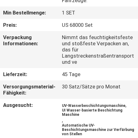
Fahrzeuge.
QUALITÄTSKONTROLLE
Min Bestellmenge:
1 SET
Preis:
US 68000 Set
TRETEN
Verpackung
Nimmt das feuchtigkeitsfeste
SIE
Informationen:
und stoßfeste Verpacken an,
das für
MIT
Langstreckenstraßentransport
und ve
UNS
IN
Lieferzeit:
45 Tage
VERBINDUNG
Versorgungsmaterial-
30 Satz/Sätze pro Monat
Fähigkeit:
FORDERN
Ausgesucht:
,
UV-Wasserbeschichtungsmaschine
UI Wasser-basierte Beschichtung
SIE EIN
Maschine
,
ZITAT
Automatische UV-
Beschichtungsmaschine zur Verfärbung
von Stellen