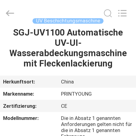
Shanghai
Printyoung
International
Industry
Co.,Ltd.
UV Beschichtungsmaschine
All
Rights
Reserved.
SGJ-UV1100 Automatische
HAUS
UV-UI-
PRODUKTE
Wasserabdeckungsmaschine
mit Fleckenlackierung
VIDEOS
Herkunftsort:
China
ÜBER
Markenname:
PRINTYOUNG
UNS
Zertifizierung:
CE
FABRIK-
Modellnummer:
Die in Absatz 1 genannten
Anforderungen gelten nicht für
AUSFLUG
die in Absatz 1 genannten