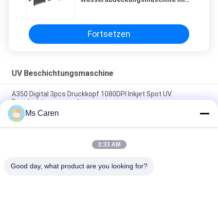
Fleckenlackierung
Fortsetzen
UV Beschichtungsmaschine
A350 Digital 3pcs Druckkopf 1080DPI Inkjet Spot UV
Beschichtungsmaschine
Ms Caren
SGJ-1050,1450 Vollautomatische Hochgeschwindigkeits-
Papier-Spot-UV-Beschichtungs-Verglasungsmaschine
3:33 AM
SGZ-UV740X-A Automatische UV-Spot-
Rollenschichtölbeschichtungsmaschine für Papier
Good day, what product are you looking for?
Beliebte Kategorien
Alle
Ordner Gluer 
Lamellierende 