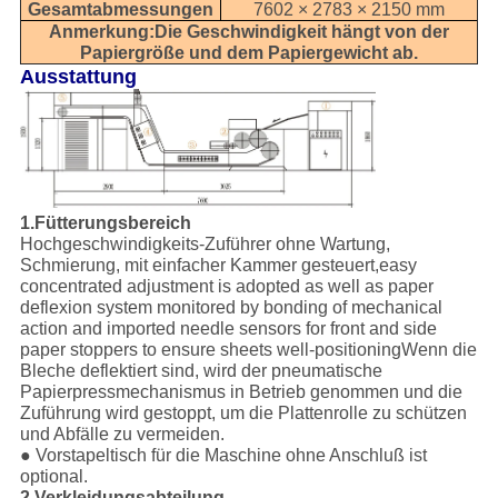
Gesamtabmessungen
7602 × 2783 × 2150 mm
Anmerkung:Die Geschwindigkeit hängt von der
Papiergröße und dem Papiergewicht ab.
Ausstattung
1.Fütterungsbereich
Hochgeschwindigkeits-Zuführer ohne Wartung,
Schmierung, mit einfacher Kammer gesteuert,easy
concentrated adjustment is adopted as well as paper
deflexion system monitored by bonding of mechanical
action and imported needle sensors for front and side
paper stoppers to ensure sheets well-positioningWenn die
Bleche deflektiert sind, wird der pneumatische
Papierpressmechanismus in Betrieb genommen und die
Zuführung wird gestoppt, um die Plattenrolle zu schützen
und Abfälle zu vermeiden.
● Vorstapeltisch für die Maschine ohne Anschluß ist
optional.
2.Verkleidungsabteilung