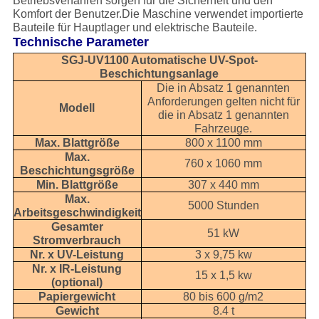
Betriebsverfahren sorgen für die Sicherheit und den
Komfort der Benutzer.Die Maschine verwendet importierte
Bauteile für Hauptlager und elektrische Bauteile.
Technische Parameter
SGJ-UV1100 Automatische UV-Spot-
Beschichtungsanlage
Die in Absatz 1 genannten
Anforderungen gelten nicht für
Modell
die in Absatz 1 genannten
Fahrzeuge.
Max. Blattgröße
800 x 1100 mm
Max.
760 x 1060 mm
Beschichtungsgröße
Min. Blattgröße
307 x 440 mm
Max.
5000 Stunden
Arbeitsgeschwindigkeit
Gesamter
51 kW
Stromverbrauch
Nr. x UV-Leistung
3 x 9,75 kw
Nr. x IR-Leistung
15 x 1,5 kw
(optional)
Papiergewicht
80 bis 600 g/m2
Gewicht
8.4 t